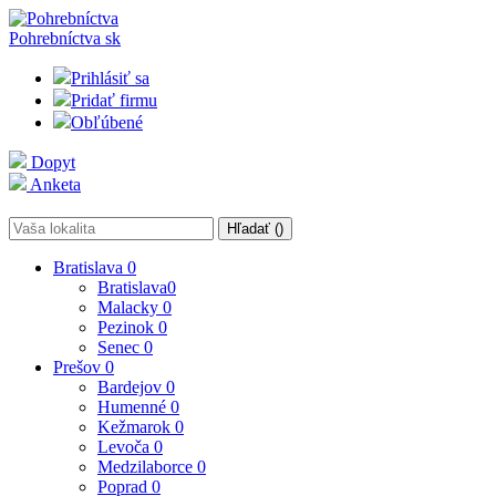
Pohrebníctva
sk
Prihlásiť sa
Pridať firmu
Obľúbené
Dopyt
Anketa
Hľadať (
)
Bratislava
0
Bratislava
0
Malacky
0
Pezinok
0
Senec
0
Prešov
0
Bardejov
0
Humenné
0
Kežmarok
0
Levoča
0
Medzilaborce
0
Poprad
0