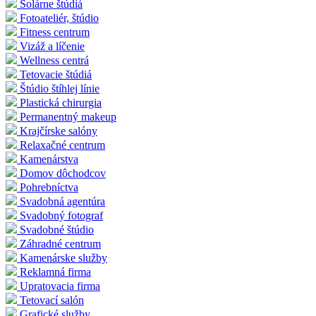
Solárne štúdiá
Fotoateliér, štúdio
Fitness centrum
Vizáž a líčenie
Wellness centrá
Tetovacie štúdiá
Štúdio štíhlej línie
Plastická chirurgia
Permanentný makeup
Krajčírske salóny
Relaxačné centrum
Kamenárstva
Domov dôchodcov
Pohrebníctva
Svadobná agentúra
Svadobný fotograf
Svadobné štúdio
Záhradné centrum
Kamenárske služby
Reklamná firma
Upratovacia firma
Tetovací salón
Grafické služby