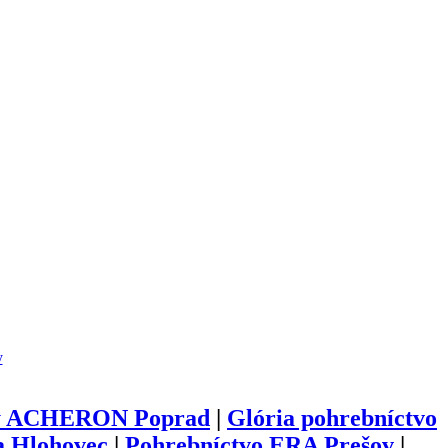
y
by ACHERON Poprad
|
Glória pohrebníctvo
a Hlohovec
|
Pohrebníctvo ERA Prešov
|