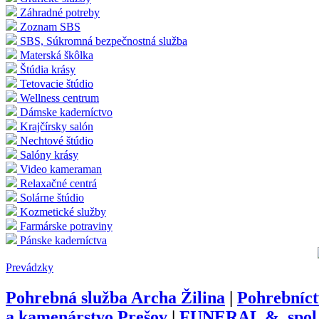
Záhradné potreby
Zoznam SBS
SBS, Súkromná bezpečnostná služba
Materská škôlka
Štúdia krásy
Tetovacie štúdio
Wellness centrum
Dámske kaderníctvo
Krajčírsky salón
Nechtové štúdio
Salóny krásy
Video kameraman
Relaxačné centrá
Solárne štúdio
Kozmetické služby
Farmárske potraviny
Pánske kaderníctva
Prevádzky
Pohrebná služba Archa Žilina
|
Pohrebníct
a kamenárstvo Prešov
|
FUNERAL &, spol. s