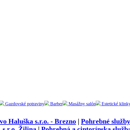
Gazdovské potraviny
Barber
Masážny salón
Estetické klink
vo Haluška s.r.o. - Brezno
|
Pohrebné služ
 r.o. Žilina
|
Pohrebná a cintorínska služb