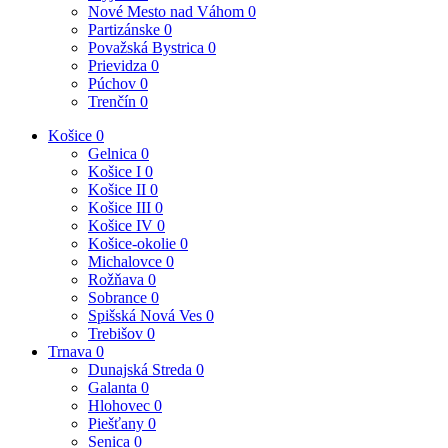
Nové Mesto nad Váhom
0
Partizánske
0
Považská Bystrica
0
Prievidza
0
Púchov
0
Trenčín
0
Košice
0
Gelnica
0
Košice I
0
Košice II
0
Košice III
0
Košice IV
0
Košice-okolie
0
Michalovce
0
Rožňava
0
Sobrance
0
Spišská Nová Ves
0
Trebišov
0
Trnava
0
Dunajská Streda
0
Galanta
0
Hlohovec
0
Piešťany
0
Senica
0