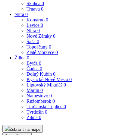
Skalica
0
Trnava
0
Nitra
0
Komárno
0
Levice
0
Nitra
0
Nové Zámky
0
Šaľa
0
Topoľčany
0
Zlaté Moravce
0
Žilina
0
Bytča
0
Čadca
0
Dolný Kubín
0
Kysucké Nové Mesto
0
Liptovský Mikuláš
0
Martin
0
Námestovo
0
Ružomberok
0
Turčianske Teplice
0
Tvrdošín
0
Žilina
0
Zobraziť na mape