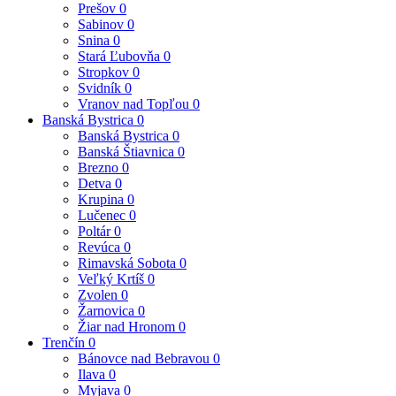
Prešov
0
Sabinov
0
Snina
0
Stará Ľubovňa
0
Stropkov
0
Svidník
0
Vranov nad Topľou
0
Banská Bystrica
0
Banská Bystrica
0
Banská Štiavnica
0
Brezno
0
Detva
0
Krupina
0
Lučenec
0
Poltár
0
Revúca
0
Rimavská Sobota
0
Veľký Krtíš
0
Zvolen
0
Žarnovica
0
Žiar nad Hronom
0
Trenčín
0
Bánovce nad Bebravou
0
Ilava
0
Myjava
0