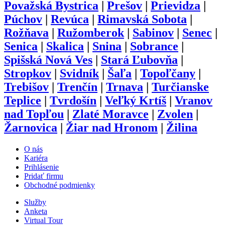
Považská Bystrica
|
Prešov
|
Prievidza
|
Púchov
|
Revúca
|
Rimavská Sobota
|
Rožňava
|
Ružomberok
|
Sabinov
|
Senec
|
Senica
|
Skalica
|
Snina
|
Sobrance
|
Spišská Nová Ves
|
Stará Ľubovňa
|
Stropkov
|
Svidník
|
Šaľa
|
Topoľčany
|
Trebišov
|
Trenčín
|
Trnava
|
Turčianske
Teplice
|
Tvrdošín
|
Veľký Krtíš
|
Vranov
nad Topľou
|
Zlaté Moravce
|
Zvolen
|
Žarnovica
|
Žiar nad Hronom
|
Žilina
O nás
Kariéra
Prihlásenie
Pridať firmu
Obchodné podmienky
Služby
Anketa
Virtual Tour