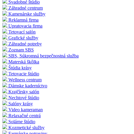
Svadobné štúdio
Záhradné centrum
Kamenárske služby
Reklamná firma
Upratovacia firma
Tetovací salón
Grafické služby
Záhradné potreby
Zoznam SBS
SBS, Súkromná bezpečnostná služba
Materská škôlka
Štúdia krásy
Tetovacie štúdio
Wellness centrum
Dámske kaderníctvo
Krajčírsky salón
Nechtové štúdio
Salóny krásy
Video kameraman
Relaxačné centrá
Solárne štúdio
Kozmetické služby
Farmárske potraviny