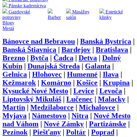
Pánske kaderníctva
Gazdovské
Masážny
Estetické
potraviny
Barber
salón
klinky
Blogy
Mestá
Bánovce nad Bebravou
|
Banská Bystrica
|
Banská Štiavnica
|
Bardejov
|
Bratislava
|
Brezno
|
Bytča
|
Čadca
|
Detva
|
Dolný
Kubín
|
Dunajská Streda
|
Galanta
|
Gelnica
|
Hlohovec
|
Humenné
|
Ilava
|
Kežmarok
|
Komárno
|
Košice
|
Krupina
|
Kysucké Nové Mesto
|
Levice
|
Levoča
|
Liptovský Mikuláš
|
Lučenec
|
Malacky
|
Martin
|
Medzilaborce
|
Michalovce
|
Myjava
|
Námestovo
|
Nitra
|
Nové Mesto
nad Váhom
|
Nové Zámky
|
Partizánske
|
Pezinok
|
Piešťany
|
Poltár
|
Poprad
|