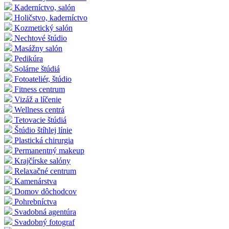
Kaderníctvo, salón
Holičstvo, kaderníctvo
Kozmetický salón
Nechtové štúdio
Masážny salón
Pedikúra
Solárne štúdiá
Fotoateliér, štúdio
Fitness centrum
Vizáž a líčenie
Wellness centrá
Tetovacie štúdiá
Štúdio štíhlej línie
Plastická chirurgia
Permanentný makeup
Krajčírske salóny
Relaxačné centrum
Kamenárstva
Domov dôchodcov
Pohrebníctva
Svadobná agentúra
Svadobný fotograf