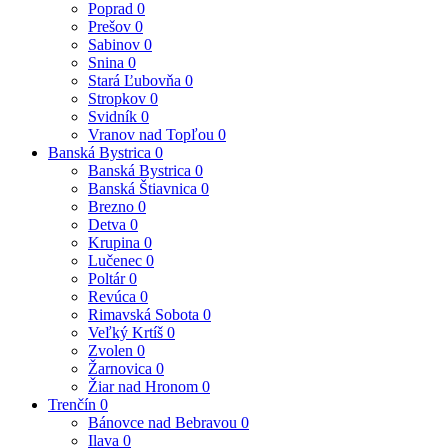
Poprad
0
Prešov
0
Sabinov
0
Snina
0
Stará Ľubovňa
0
Stropkov
0
Svidník
0
Vranov nad Topľou
0
Banská Bystrica
0
Banská Bystrica
0
Banská Štiavnica
0
Brezno
0
Detva
0
Krupina
0
Lučenec
0
Poltár
0
Revúca
0
Rimavská Sobota
0
Veľký Krtíš
0
Zvolen
0
Žarnovica
0
Žiar nad Hronom
0
Trenčín
0
Bánovce nad Bebravou
0
Ilava
0