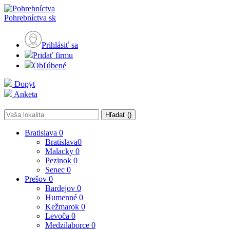
Pohrebníctva
sk
Prihlásiť sa
Pridať firmu
Obľúbené
Dopyt
Anketa
Hľadať (
)
Bratislava
0
Bratislava
0
Malacky
0
Pezinok
0
Senec
0
Prešov
0
Bardejov
0
Humenné
0
Kežmarok
0
Levoča
0
Medzilaborce
0