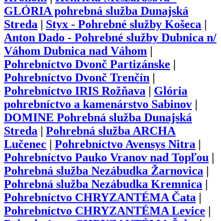
GLÓRIA pohrebná služba Dunajská
Streda
|
Styx - Pohrebné služby Košeca
|
Anton Dado - Pohrebné služby Dubnica n/
Váhom Dubnica nad Váhom
|
Pohrebníctvo Dvonč Partizánske
|
Pohrebníctvo Dvonč Trenčín
|
Pohrebníctvo IRIS Rožňava
|
Glória
pohrebníctvo a kamenárstvo Sabinov
|
DOMINE Pohrebná služba Dunajská
Streda
|
Pohrebná služba ARCHA
Lučenec
|
Pohrebníctvo Avensys Nitra
|
Pohrebníctvo Pauko Vranov nad Topľou
|
Pohrebná služba Nezábudka Žarnovica
|
Pohrebná služba Nezábudka Kremnica
|
Pohrebníctvo CHRYZANTÉMA Čata
|
Pohrebníctvo CHRYZANTÉMA Levice
|