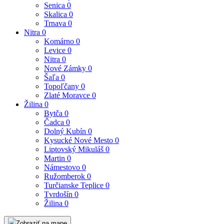
Senica
0
Skalica
0
Trnava
0
Nitra
0
Komárno
0
Levice
0
Nitra
0
Nové Zámky
0
Šaľa
0
Topoľčany
0
Zlaté Moravce
0
Žilina
0
Bytča
0
Čadca
0
Dolný Kubín
0
Kysucké Nové Mesto
0
Liptovský Mikuláš
0
Martin
0
Námestovo
0
Ružomberok
0
Turčianske Teplice
0
Tvrdošín
0
Žilina
0
Zobraziť na mape