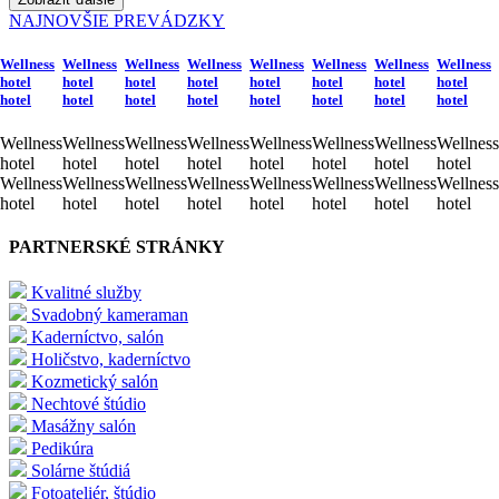
NAJNOVŠIE PREVÁDZKY
Wellness
Wellness
Wellness
Wellness
Wellness
Wellness
Wellness
Wellness
hotel
hotel
hotel
hotel
hotel
hotel
hotel
hotel
hotel
hotel
hotel
hotel
hotel
hotel
hotel
hotel
Wellness
Wellness
Wellness
Wellness
Wellness
Wellness
Wellness
Wellness
hotel
hotel
hotel
hotel
hotel
hotel
hotel
hotel
Wellness
Wellness
Wellness
Wellness
Wellness
Wellness
Wellness
Wellness
hotel
hotel
hotel
hotel
hotel
hotel
hotel
hotel
PARTNERSKÉ STRÁNKY
Kvalitné služby
Svadobný kameraman
Kaderníctvo, salón
Holičstvo, kaderníctvo
Kozmetický salón
Nechtové štúdio
Masážny salón
Pedikúra
Solárne štúdiá
Fotoateliér, štúdio