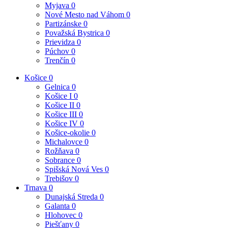
Myjava
0
Nové Mesto nad Váhom
0
Partizánske
0
Považská Bystrica
0
Prievidza
0
Púchov
0
Trenčín
0
Košice
0
Gelnica
0
Košice I
0
Košice II
0
Košice III
0
Košice IV
0
Košice-okolie
0
Michalovce
0
Rožňava
0
Sobrance
0
Spišská Nová Ves
0
Trebišov
0
Trnava
0
Dunajská Streda
0
Galanta
0
Hlohovec
0
Piešťany
0