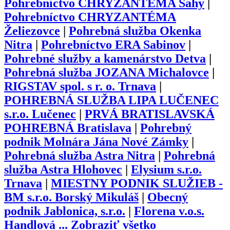
Pohrebníctvo CHRYZANTÉMA Šahy
|
Pohrebníctvo CHRYZANTÉMA
Želiezovce
|
Pohrebná služba Okenka
Nitra
|
Pohrebníctvo ERA Sabinov
|
Pohrebné služby a kamenárstvo Detva
|
Pohrebná služba JOZANA Michalovce
|
RIGSTAV spol. s r. o. Trnava
|
POHREBNÁ SLUŽBA LIPA LUČENEC
s.r.o. Lučenec
|
PRVÁ BRATISLAVSKÁ
POHREBNÁ Bratislava
|
Pohrebný
podnik Molnára Jána Nové Zámky
|
Pohrebná služba Astra Nitra
|
Pohrebná
služba Astra Hlohovec
|
Elysium s.r.o.
Trnava
|
MIESTNY PODNIK SLUŽIEB -
BM s.r.o. Borský Mikuláš
|
Obecný
podnik Jablonica, s.r.o.
|
Florena v.o.s.
Handlová
...
Zobraziť všetko