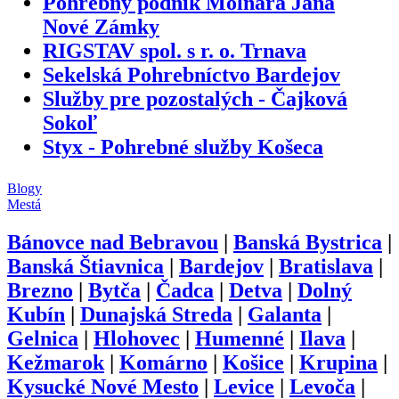
Pohrebný podnik Molnára Jána
Nové Zámky
RIGSTAV spol. s r. o. Trnava
Sekelská Pohrebníctvo Bardejov
Služby pre pozostalých - Čajková
Sokoľ
Styx - Pohrebné služby Košeca
Blogy
Mestá
Bánovce nad Bebravou
|
Banská Bystrica
|
Banská Štiavnica
|
Bardejov
|
Bratislava
|
Brezno
|
Bytča
|
Čadca
|
Detva
|
Dolný
Kubín
|
Dunajská Streda
|
Galanta
|
Gelnica
|
Hlohovec
|
Humenné
|
Ilava
|
Kežmarok
|
Komárno
|
Košice
|
Krupina
|
Kysucké Nové Mesto
|
Levice
|
Levoča
|