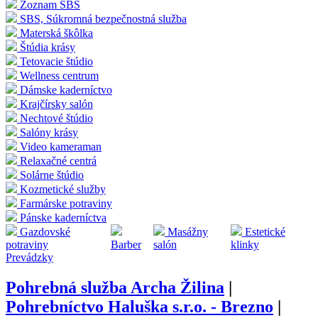
Zoznam SBS
SBS, Súkromná bezpečnostná služba
Materská škôlka
Štúdia krásy
Tetovacie štúdio
Wellness centrum
Dámske kaderníctvo
Krajčírsky salón
Nechtové štúdio
Salóny krásy
Video kameraman
Relaxačné centrá
Solárne štúdio
Kozmetické služby
Farmárske potraviny
Pánske kaderníctva
Gazdovské
Masážny
Estetické
potraviny
Barber
salón
klinky
Prevádzky
Pohrebná služba Archa Žilina
|
Pohrebníctvo Haluška s.r.o. - Brezno
|