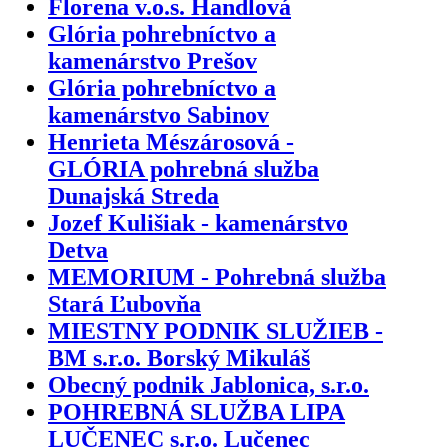
Florena v.o.s. Handlová
Glória pohrebníctvo a
kamenárstvo Prešov
Glória pohrebníctvo a
kamenárstvo Sabinov
Henrieta Mészárosová -
GLÓRIA pohrebná služba
Dunajská Streda
Jozef Kulišiak - kamenárstvo
Detva
MEMORIUM - Pohrebná služba
Stará Ľubovňa
MIESTNY PODNIK SLUŽIEB -
BM s.r.o. Borský Mikuláš
Obecný podnik Jablonica, s.r.o.
POHREBNÁ SLUŽBA LIPA
LUČENEC s.r.o. Lučenec