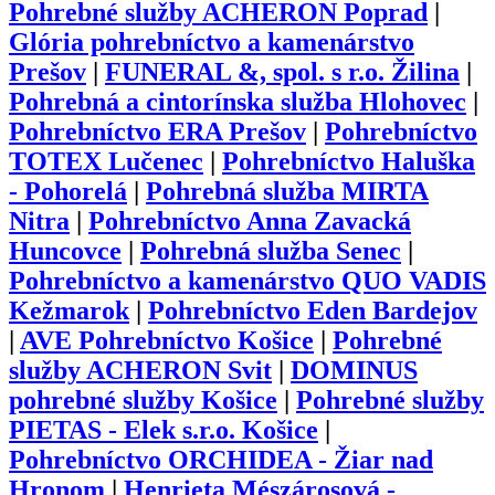
Pohrebné služby ACHERON Poprad
|
Glória pohrebníctvo a kamenárstvo
Prešov
|
FUNERAL &, spol. s r.o. Žilina
|
Pohrebná a cintorínska služba Hlohovec
|
Pohrebníctvo ERA Prešov
|
Pohrebníctvo
TOTEX Lučenec
|
Pohrebníctvo Haluška
- Pohorelá
|
Pohrebná služba MIRTA
Nitra
|
Pohrebníctvo Anna Zavacká
Huncovce
|
Pohrebná služba Senec
|
Pohrebníctvo a kamenárstvo QUO VADIS
Kežmarok
|
Pohrebníctvo Eden Bardejov
|
AVE Pohrebníctvo Košice
|
Pohrebné
služby ACHERON Svit
|
DOMINUS
pohrebné služby Košice
|
Pohrebné služby
PIETAS - Elek s.r.o. Košice
|
Pohrebníctvo ORCHIDEA - Žiar nad
Hronom
|
Henrieta Mészárosová -