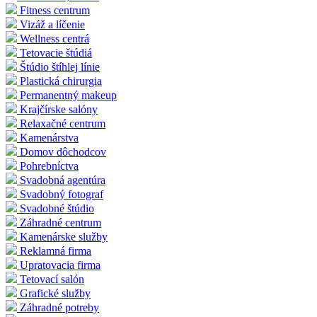
Fitness centrum
Vizáž a líčenie
Wellness centrá
Tetovacie štúdiá
Štúdio štíhlej línie
Plastická chirurgia
Permanentný makeup
Krajčírske salóny
Relaxačné centrum
Kamenárstva
Domov dôchodcov
Pohrebníctva
Svadobná agentúra
Svadobný fotograf
Svadobné štúdio
Záhradné centrum
Kamenárske služby
Reklamná firma
Upratovacia firma
Tetovací salón
Grafické služby
Záhradné potreby