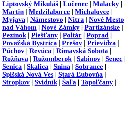
Liptovský Mikuláš
|
Lučenec
|
Malacky
|
Martin
|
Medzilaborce
|
Michalovce
|
Myjava
|
Námestovo
|
Nitra
|
Nové Mesto
nad Váhom
|
Nové Zámky
|
Partizánske
|
Pezinok
|
Piešťany
|
Poltár
|
Poprad
|
Považská Bystrica
|
Prešov
|
Prievidza
|
Púchov
|
Revúca
|
Rimavská Sobota
|
Rožňava
|
Ružomberok
|
Sabinov
|
Senec
|
Senica
|
Skalica
|
Snina
|
Sobrance
|
Spišská Nová Ves
|
Stará Ľubovňa
|
Stropkov
|
Svidník
|
Šaľa
|
Topoľčany
|
Trebišov
|
Trenčín
|
Trnava
|
Turčianske
Teplice
|
Tvrdošín
|
Veľký Krtíš
|
Vranov
nad Topľou
|
Zlaté Moravce
|
Zvolen
|
Žarnovica
|
Žiar nad Hronom
|
Žilina
O nás