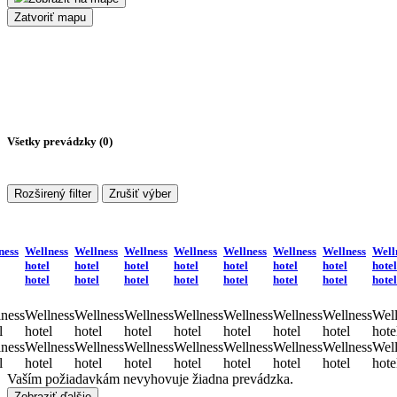
Zatvoriť mapu
Všetky prevádzky (
0
)
Rozširený filter
Zrušiť výber
ness
Wellness
Wellness
Wellness
Wellness
Wellness
Wellness
Wellness
Well
hotel
hotel
hotel
hotel
hotel
hotel
hotel
hotel
hotel
hotel
hotel
hotel
hotel
hotel
hotel
hotel
ness
Wellness
Wellness
Wellness
Wellness
Wellness
Wellness
Wellness
Well
l
hotel
hotel
hotel
hotel
hotel
hotel
hotel
hote
ness
Wellness
Wellness
Wellness
Wellness
Wellness
Wellness
Wellness
Well
l
hotel
hotel
hotel
hotel
hotel
hotel
hotel
hote
Vaším požiadavkám nevyhovuje žiadna prevádzka.
Zobraziť ďalšie