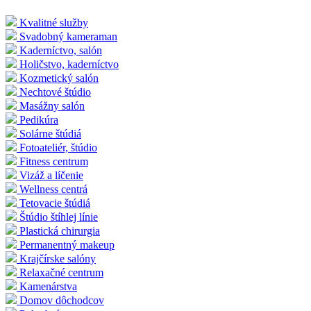
Kvalitné služby
Svadobný kameraman
Kaderníctvo, salón
Holičstvo, kaderníctvo
Kozmetický salón
Nechtové štúdio
Masážny salón
Pedikúra
Solárne štúdiá
Fotoateliér, štúdio
Fitness centrum
Vizáž a líčenie
Wellness centrá
Tetovacie štúdiá
Štúdio štíhlej línie
Plastická chirurgia
Permanentný makeup
Krajčírske salóny
Relaxačné centrum
Kamenárstva
Domov dôchodcov