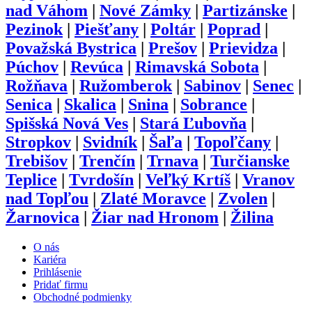
nad Váhom
|
Nové Zámky
|
Partizánske
|
Pezinok
|
Piešťany
|
Poltár
|
Poprad
|
Považská Bystrica
|
Prešov
|
Prievidza
|
Púchov
|
Revúca
|
Rimavská Sobota
|
Rožňava
|
Ružomberok
|
Sabinov
|
Senec
|
Senica
|
Skalica
|
Snina
|
Sobrance
|
Spišská Nová Ves
|
Stará Ľubovňa
|
Stropkov
|
Svidník
|
Šaľa
|
Topoľčany
|
Trebišov
|
Trenčín
|
Trnava
|
Turčianske
Teplice
|
Tvrdošín
|
Veľký Krtíš
|
Vranov
nad Topľou
|
Zlaté Moravce
|
Zvolen
|
Žarnovica
|
Žiar nad Hronom
|
Žilina
O nás
Kariéra
Prihlásenie
Pridať firmu
Obchodné podmienky