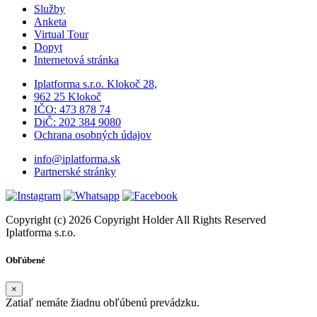
Služby
Anketa
Virtual Tour
Dopyt
Internetová stránka
Iplatforma s.r.o. Klokoč 28,
962 25 Klokoč
IČO: 473 878 74
DiČ: 202 384 9080
Ochrana osobných údajov
info@iplatforma.sk
Partnerské stránky
Copyright (c) 2026 Copyright Holder All Rights Reserved
Iplatforma s.r.o.
Obľúbené
×
Zatiaľ nemáte žiadnu obľúbenú prevádzku.