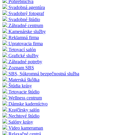
Pohrebníctva
Svadobná agentúra
Svadobný fotograf
Svadobné štúdio
Záhradné centrum
Kamenárske služby
Reklamná firma
Upratovacia firma
Tetovací salón
Grafické služby
Záhradné potreby
Zoznam SBS
SBS, Súkromná bezpečnostná služba
Materská škôlka
Štúdia krásy
Tetovacie štúdio
Wellness centrum
Dámske kaderníctvo
Krajčírsky salón
Nechtové štúdio
Salóny krásy
Video kameraman
Relaxačné centrá