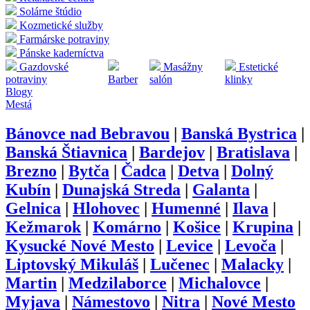
Solárne štúdio
Kozmetické služby
Farmárske potraviny
Pánske kaderníctva
Gazdovské
Masážny
Estetické
potraviny
Barber
salón
klinky
Blogy
Mestá
Bánovce nad Bebravou
|
Banská Bystrica
|
Banská Štiavnica
|
Bardejov
|
Bratislava
|
Brezno
|
Bytča
|
Čadca
|
Detva
|
Dolný
Kubín
|
Dunajská Streda
|
Galanta
|
Gelnica
|
Hlohovec
|
Humenné
|
Ilava
|
Kežmarok
|
Komárno
|
Košice
|
Krupina
|
Kysucké Nové Mesto
|
Levice
|
Levoča
|
Liptovský Mikuláš
|
Lučenec
|
Malacky
|
Martin
|
Medzilaborce
|
Michalovce
|
Myjava
|
Námestovo
|
Nitra
|
Nové Mesto