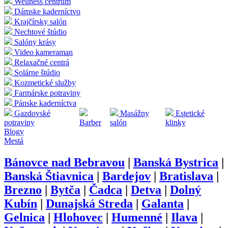
Wellness centrum
Dámske kaderníctvo
Krajčírsky salón
Nechtové štúdio
Salóny krásy
Video kameraman
Relaxačné centrá
Solárne štúdio
Kozmetické služby
Farmárske potraviny
Pánske kaderníctva
Gazdovské
Masážny
Estetické
potraviny
Barber
salón
klinky
Blogy
Mestá
Bánovce nad Bebravou
|
Banská Bystrica
|
Banská Štiavnica
|
Bardejov
|
Bratislava
|
Brezno
|
Bytča
|
Čadca
|
Detva
|
Dolný
Kubín
|
Dunajská Streda
|
Galanta
|
Gelnica
|
Hlohovec
|
Humenné
|
Ilava
|