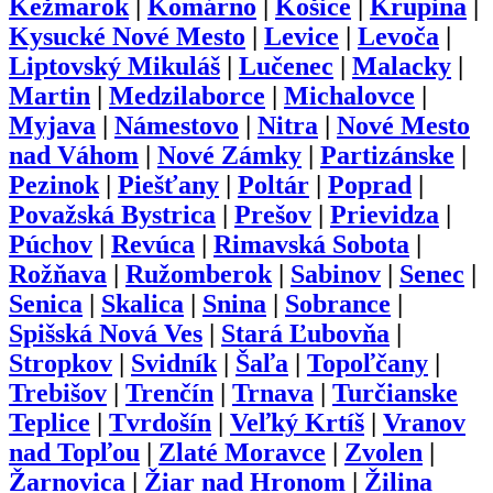
Kežmarok
|
Komárno
|
Košice
|
Krupina
|
Kysucké Nové Mesto
|
Levice
|
Levoča
|
Liptovský Mikuláš
|
Lučenec
|
Malacky
|
Martin
|
Medzilaborce
|
Michalovce
|
Myjava
|
Námestovo
|
Nitra
|
Nové Mesto
nad Váhom
|
Nové Zámky
|
Partizánske
|
Pezinok
|
Piešťany
|
Poltár
|
Poprad
|
Považská Bystrica
|
Prešov
|
Prievidza
|
Púchov
|
Revúca
|
Rimavská Sobota
|
Rožňava
|
Ružomberok
|
Sabinov
|
Senec
|
Senica
|
Skalica
|
Snina
|
Sobrance
|
Spišská Nová Ves
|
Stará Ľubovňa
|
Stropkov
|
Svidník
|
Šaľa
|
Topoľčany
|
Trebišov
|
Trenčín
|
Trnava
|
Turčianske
Teplice
|
Tvrdošín
|
Veľký Krtíš
|
Vranov
nad Topľou
|
Zlaté Moravce
|
Zvolen
|
Žarnovica
|
Žiar nad Hronom
|
Žilina