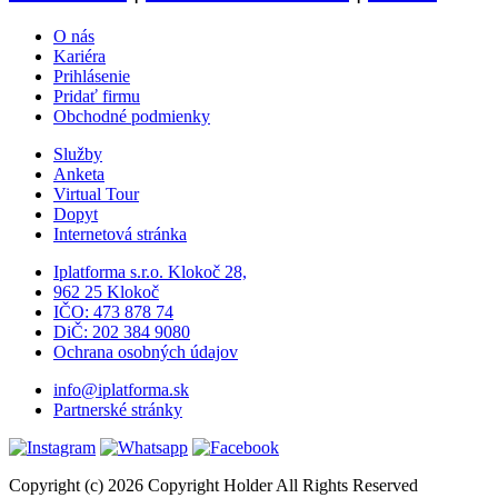
O nás
Kariéra
Prihlásenie
Pridať firmu
Obchodné podmienky
Služby
Anketa
Virtual Tour
Dopyt
Internetová stránka
Iplatforma s.r.o. Klokoč 28,
962 25 Klokoč
IČO: 473 878 74
DiČ: 202 384 9080
Ochrana osobných údajov
info@iplatforma.sk
Partnerské stránky
Copyright (c) 2026 Copyright Holder All Rights Reserved