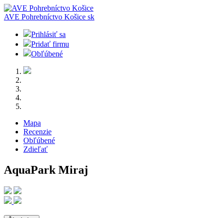
AVE Pohrebníctvo Košice
sk
Prihlásiť sa
Pridať firmu
Obľúbené
Mapa
Recenzie
Obľúbené
Zdieľať
AquaPark Miraj