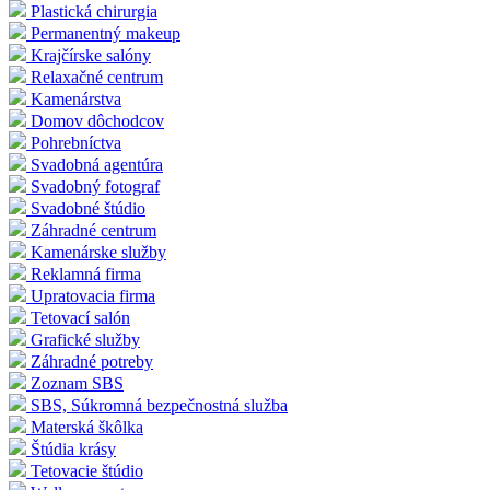
Plastická chirurgia
Permanentný makeup
Krajčírske salóny
Relaxačné centrum
Kamenárstva
Domov dôchodcov
Pohrebníctva
Svadobná agentúra
Svadobný fotograf
Svadobné štúdio
Záhradné centrum
Kamenárske služby
Reklamná firma
Upratovacia firma
Tetovací salón
Grafické služby
Záhradné potreby
Zoznam SBS
SBS, Súkromná bezpečnostná služba
Materská škôlka
Štúdia krásy
Tetovacie štúdio