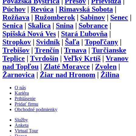
Považská Bystrica
|
Prešov
|
Prievidza
|
Púchov
|
Revúca
|
Rimavská Sobota
|
Rožňava
|
Ružomberok
|
Sabinov
|
Senec
|
Senica
|
Skalica
|
Snina
|
Sobrance
|
Spišská Nová Ves
|
Stará Ľubovňa
|
Stropkov
|
Svidník
|
Šaľa
|
Topoľčany
|
Trebišov
|
Trenčín
|
Trnava
|
Turčianske
Teplice
|
Tvrdošín
|
Veľký Krtíš
|
Vranov
nad Topľou
|
Zlaté Moravce
|
Zvolen
|
Žarnovica
|
Žiar nad Hronom
|
Žilina
O nás
Kariéra
Prihlásenie
Pridať firmu
Obchodné podmienky
Služby
Anketa
Virtual Tour