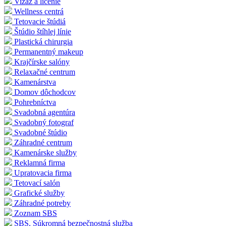
Vizáž a líčenie
Wellness centrá
Tetovacie štúdiá
Štúdio štíhlej línie
Plastická chirurgia
Permanentný makeup
Krajčírske salóny
Relaxačné centrum
Kamenárstva
Domov dôchodcov
Pohrebníctva
Svadobná agentúra
Svadobný fotograf
Svadobné štúdio
Záhradné centrum
Kamenárske služby
Reklamná firma
Upratovacia firma
Tetovací salón
Grafické služby
Záhradné potreby
Zoznam SBS
SBS, Súkromná bezpečnostná služba