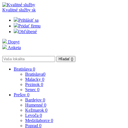
Kvalitné služby
sk
Prihlásiť sa
Pridať firmu
Obľúbené
Dopyt
Anketa
Hľadať (
)
Bratislava
0
Bratislava
0
Malacky
0
Pezinok
0
Senec
0
Prešov
0
Bardejov
0
Humenné
0
Kežmarok
0
Levoča
0
Medzilaborce
0
Poprad
0