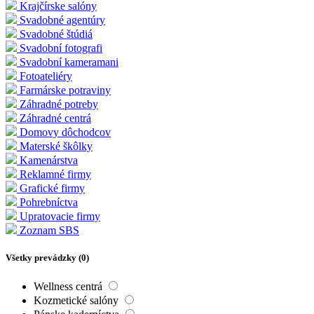
Krajčírske salóny
Svadobné agentúry
Svadobné štúdiá
Svadobní fotografi
Svadobní kameramani
Fotoateliéry
Farmárske potraviny
Záhradné potreby
Záhradné centrá
Domovy dôchodcov
Materské škôlky
Kamenárstva
Reklamné firmy
Grafické firmy
Pohrebníctva
Upratovacie firmy
Zoznam SBS
Všetky prevádzky (
0
)
Wellness centrá
Kozmetické salóny