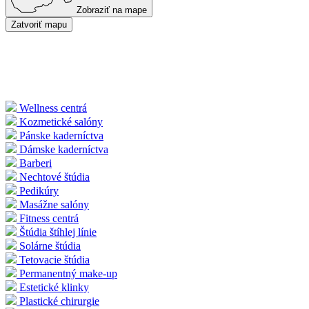
Zobraziť na mape
Zatvoriť mapu
Wellness centrá
Kozmetické salóny
Pánske kaderníctva
Dámske kaderníctva
Barberi
Nechtové štúdia
Pedikúry
Masážne salóny
Fitness centrá
Štúdia štíhlej línie
Solárne štúdia
Tetovacie štúdia
Permanentný make-up
Estetické klinky
Plastické chirurgie