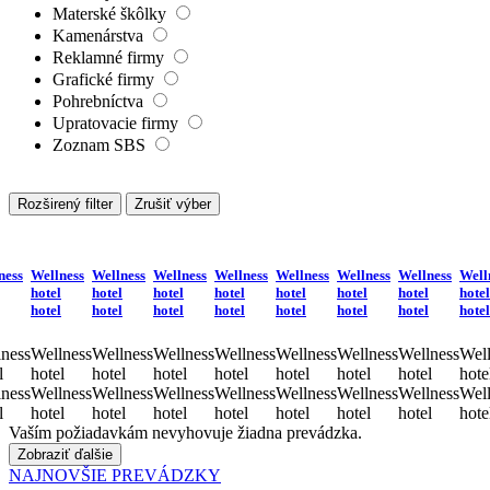
Materské škôlky
Kamenárstva
Reklamné firmy
Grafické firmy
Pohrebníctva
Upratovacie firmy
Zoznam SBS
Rozširený filter
Zrušiť výber
ness
Wellness
Wellness
Wellness
Wellness
Wellness
Wellness
Wellness
Well
hotel
hotel
hotel
hotel
hotel
hotel
hotel
hotel
hotel
hotel
hotel
hotel
hotel
hotel
hotel
hotel
ness
Wellness
Wellness
Wellness
Wellness
Wellness
Wellness
Wellness
Well
l
hotel
hotel
hotel
hotel
hotel
hotel
hotel
hote
ness
Wellness
Wellness
Wellness
Wellness
Wellness
Wellness
Wellness
Well
l
hotel
hotel
hotel
hotel
hotel
hotel
hotel
hote
Vaším požiadavkám nevyhovuje žiadna prevádzka.
Zobraziť ďalšie
NAJNOVŠIE PREVÁDZKY