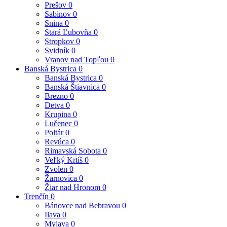
Prešov
0
Sabinov
0
Snina
0
Stará Ľubovňa
0
Stropkov
0
Svidník
0
Vranov nad Topľou
0
Banská Bystrica
0
Banská Bystrica
0
Banská Štiavnica
0
Brezno
0
Detva
0
Krupina
0
Lučenec
0
Poltár
0
Revúca
0
Rimavská Sobota
0
Veľký Krtíš
0
Zvolen
0
Žarnovica
0
Žiar nad Hronom
0
Trenčín
0
Bánovce nad Bebravou
0
Ilava
0
Myjava
0