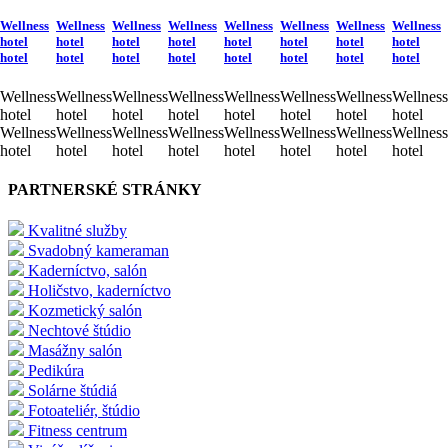
Wellness
Wellness
Wellness
Wellness
Wellness
Wellness
Wellness
Wellness
hotel
hotel
hotel
hotel
hotel
hotel
hotel
hotel
hotel
hotel
hotel
hotel
hotel
hotel
hotel
hotel
Wellness
Wellness
Wellness
Wellness
Wellness
Wellness
Wellness
Wellness
hotel
hotel
hotel
hotel
hotel
hotel
hotel
hotel
Wellness
Wellness
Wellness
Wellness
Wellness
Wellness
Wellness
Wellness
hotel
hotel
hotel
hotel
hotel
hotel
hotel
hotel
PARTNERSKÉ STRÁNKY
Kvalitné služby
Svadobný kameraman
Kaderníctvo, salón
Holičstvo, kaderníctvo
Kozmetický salón
Nechtové štúdio
Masážny salón
Pedikúra
Solárne štúdiá
Fotoateliér, štúdio
Fitness centrum