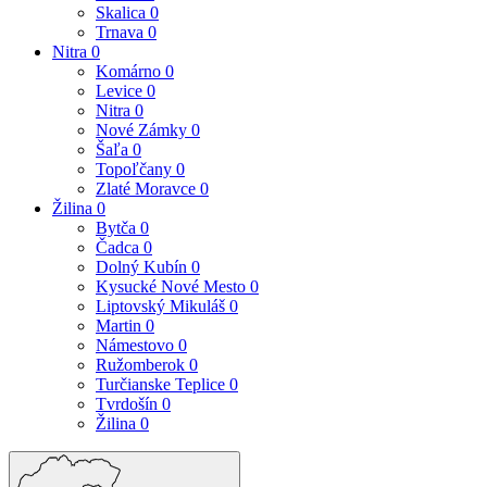
Skalica
0
Trnava
0
Nitra
0
Komárno
0
Levice
0
Nitra
0
Nové Zámky
0
Šaľa
0
Topoľčany
0
Zlaté Moravce
0
Žilina
0
Bytča
0
Čadca
0
Dolný Kubín
0
Kysucké Nové Mesto
0
Liptovský Mikuláš
0
Martin
0
Námestovo
0
Ružomberok
0
Turčianske Teplice
0
Tvrdošín
0
Žilina
0