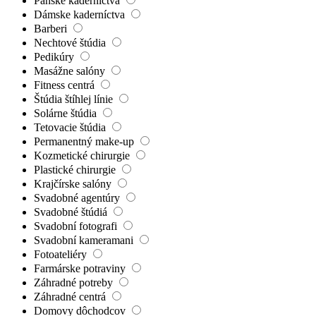
Pánske kaderníctva
Dámske kaderníctva
Barberi
Nechtové štúdia
Pedikúry
Masážne salóny
Fitness centrá
Štúdia štíhlej línie
Solárne štúdia
Tetovacie štúdia
Permanentný make-up
Kozmetické chirurgie
Plastické chirurgie
Krajčírske salóny
Svadobné agentúry
Svadobné štúdiá
Svadobní fotografi
Svadobní kameramani
Fotoateliéry
Farmárske potraviny
Záhradné potreby
Záhradné centrá
Domovy dôchodcov