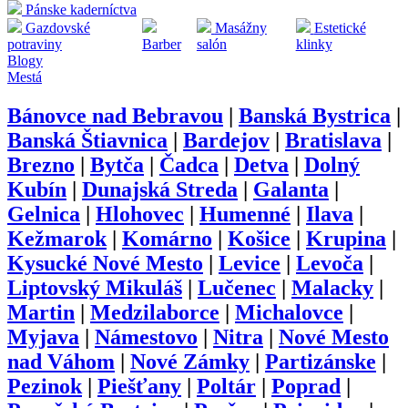
Pánske kaderníctva
Gazdovské
Masážny
Estetické
potraviny
Barber
salón
klinky
Blogy
Mestá
Bánovce nad Bebravou
|
Banská Bystrica
|
Banská Štiavnica
|
Bardejov
|
Bratislava
|
Brezno
|
Bytča
|
Čadca
|
Detva
|
Dolný
Kubín
|
Dunajská Streda
|
Galanta
|
Gelnica
|
Hlohovec
|
Humenné
|
Ilava
|
Kežmarok
|
Komárno
|
Košice
|
Krupina
|
Kysucké Nové Mesto
|
Levice
|
Levoča
|
Liptovský Mikuláš
|
Lučenec
|
Malacky
|
Martin
|
Medzilaborce
|
Michalovce
|
Myjava
|
Námestovo
|
Nitra
|
Nové Mesto
nad Váhom
|
Nové Zámky
|
Partizánske
|
Pezinok
|
Piešťany
|
Poltár
|
Poprad
|