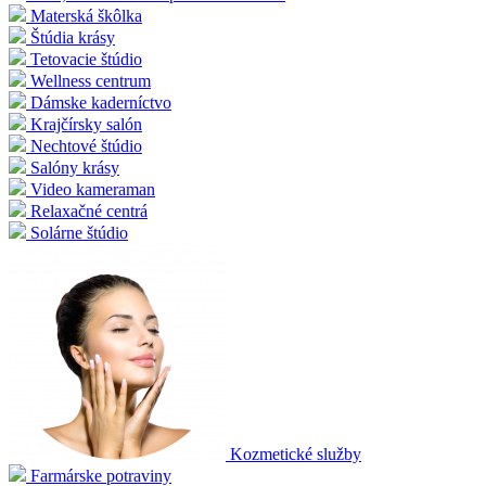
Materská škôlka
Štúdia krásy
Tetovacie štúdio
Wellness centrum
Dámske kaderníctvo
Krajčírsky salón
Nechtové štúdio
Salóny krásy
Video kameraman
Relaxačné centrá
Solárne štúdio
Kozmetické služby
Farmárske potraviny