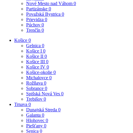
Nové Mesto nad Váhom
0
Partizánske
0
Považská Bystrica
0
Prievidza
0
Púchov
0
Trenčín
0
Košice
0
Gelnica
0
Košice I
0
Košice II
0
Košice III
0
Košice IV
0
Košice-okolie
0
Michalovce
0
Rožňava
0
Sobrance
0
Spišská Nová Ves
0
Trebišov
0
Trnava
0
Dunajská Streda
0
Galanta
0
Hlohovec
0
Piešťany
0
Senica
0