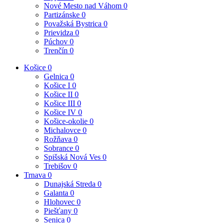
Nové Mesto nad Váhom
0
Partizánske
0
Považská Bystrica
0
Prievidza
0
Púchov
0
Trenčín
0
Košice
0
Gelnica
0
Košice I
0
Košice II
0
Košice III
0
Košice IV
0
Košice-okolie
0
Michalovce
0
Rožňava
0
Sobrance
0
Spišská Nová Ves
0
Trebišov
0
Trnava
0
Dunajská Streda
0
Galanta
0
Hlohovec
0
Piešťany
0
Senica
0