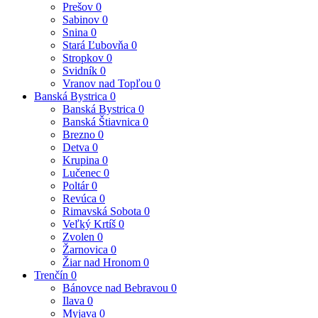
Prešov
0
Sabinov
0
Snina
0
Stará Ľubovňa
0
Stropkov
0
Svidník
0
Vranov nad Topľou
0
Banská Bystrica
0
Banská Bystrica
0
Banská Štiavnica
0
Brezno
0
Detva
0
Krupina
0
Lučenec
0
Poltár
0
Revúca
0
Rimavská Sobota
0
Veľký Krtíš
0
Zvolen
0
Žarnovica
0
Žiar nad Hronom
0
Trenčín
0
Bánovce nad Bebravou
0
Ilava
0
Myjava
0