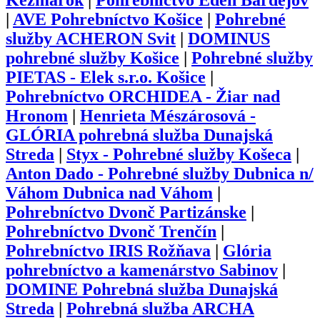
Kežmarok
|
Pohrebníctvo Eden Bardejov
|
AVE Pohrebníctvo Košice
|
Pohrebné
služby ACHERON Svit
|
DOMINUS
pohrebné služby Košice
|
Pohrebné služby
PIETAS - Elek s.r.o. Košice
|
Pohrebníctvo ORCHIDEA - Žiar nad
Hronom
|
Henrieta Mészárosová -
GLÓRIA pohrebná služba Dunajská
Streda
|
Styx - Pohrebné služby Košeca
|
Anton Dado - Pohrebné služby Dubnica n/
Váhom Dubnica nad Váhom
|
Pohrebníctvo Dvonč Partizánske
|
Pohrebníctvo Dvonč Trenčín
|
Pohrebníctvo IRIS Rožňava
|
Glória
pohrebníctvo a kamenárstvo Sabinov
|
DOMINE Pohrebná služba Dunajská
Streda
|
Pohrebná služba ARCHA