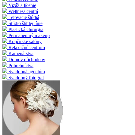
Vizáž a líčenie
Wellness centrá
Tetovacie štúdiá
Štúdio štíhlej línie
Plastická chirurgia
Permanentný makeup
Krajčírske salóny
Relaxačné centrum
Kamenárstva
Domov dôchodcov
Pohrebníctva
Svadobná agentúra
Svadobný fotograf