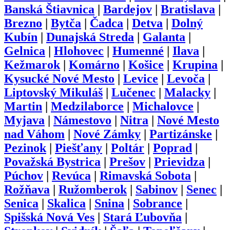
Banská Štiavnica
|
Bardejov
|
Bratislava
|
Brezno
|
Bytča
|
Čadca
|
Detva
|
Dolný
Kubín
|
Dunajská Streda
|
Galanta
|
Gelnica
|
Hlohovec
|
Humenné
|
Ilava
|
Kežmarok
|
Komárno
|
Košice
|
Krupina
|
Kysucké Nové Mesto
|
Levice
|
Levoča
|
Liptovský Mikuláš
|
Lučenec
|
Malacky
|
Martin
|
Medzilaborce
|
Michalovce
|
Myjava
|
Námestovo
|
Nitra
|
Nové Mesto
nad Váhom
|
Nové Zámky
|
Partizánske
|
Pezinok
|
Piešťany
|
Poltár
|
Poprad
|
Považská Bystrica
|
Prešov
|
Prievidza
|
Púchov
|
Revúca
|
Rimavská Sobota
|
Rožňava
|
Ružomberok
|
Sabinov
|
Senec
|
Senica
|
Skalica
|
Snina
|
Sobrance
|
Spišská Nová Ves
|
Stará Ľubovňa
|