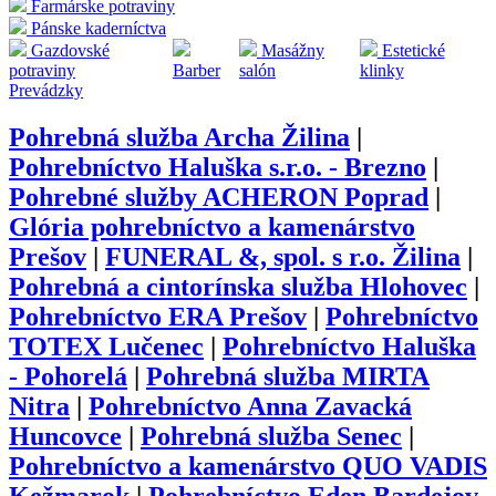
Farmárske potraviny
Pánske kaderníctva
Gazdovské
Masážny
Estetické
potraviny
Barber
salón
klinky
Prevádzky
Pohrebná služba Archa Žilina
|
Pohrebníctvo Haluška s.r.o. - Brezno
|
Pohrebné služby ACHERON Poprad
|
Glória pohrebníctvo a kamenárstvo
Prešov
|
FUNERAL &, spol. s r.o. Žilina
|
Pohrebná a cintorínska služba Hlohovec
|
Pohrebníctvo ERA Prešov
|
Pohrebníctvo
TOTEX Lučenec
|
Pohrebníctvo Haluška
- Pohorelá
|
Pohrebná služba MIRTA
Nitra
|
Pohrebníctvo Anna Zavacká
Huncovce
|
Pohrebná služba Senec
|
Pohrebníctvo a kamenárstvo QUO VADIS