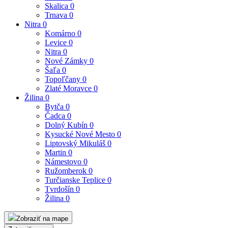
Skalica
0
Trnava
0
Nitra
0
Komárno
0
Levice
0
Nitra
0
Nové Zámky
0
Šaľa
0
Topoľčany
0
Zlaté Moravce
0
Žilina
0
Bytča
0
Čadca
0
Dolný Kubín
0
Kysucké Nové Mesto
0
Liptovský Mikuláš
0
Martin
0
Námestovo
0
Ružomberok
0
Turčianske Teplice
0
Tvrdošín
0
Žilina
0
Zobraziť na mape