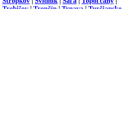
Stropkov
|
Svidník
|
Šaľa
|
Topoľčany
|
Trebišov
|
Trenčín
|
Trnava
|
Turčianske
Teplice
|
Tvrdošín
|
Veľký Krtíš
|
Vranov
nad Topľou
|
Zlaté Moravce
|
Zvolen
|
Žarnovica
|
Žiar nad Hronom
|
Žilina
O nás
Kariéra
Prihlásenie
Pridať firmu
Obchodné podmienky
Služby
Anketa
Virtual Tour
Dopyt
Internetová stránka
Iplatforma s.r.o. Klokoč 28,
962 25 Klokoč
IČO: 473 878 74
DiČ: 202 384 9080
Ochrana osobných údajov