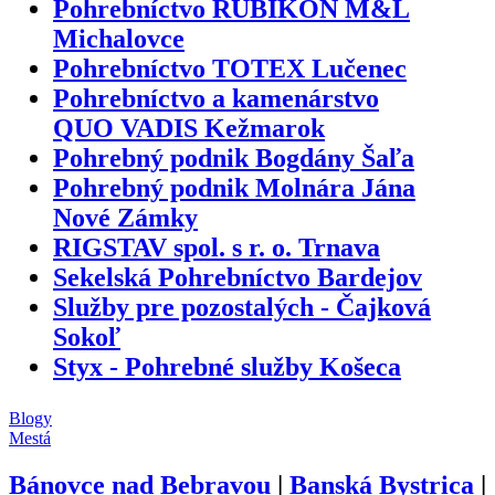
Pohrebníctvo RUBIKON M&L
Michalovce
Pohrebníctvo TOTEX Lučenec
Pohrebníctvo a kamenárstvo
QUO VADIS Kežmarok
Pohrebný podnik Bogdány Šaľa
Pohrebný podnik Molnára Jána
Nové Zámky
RIGSTAV spol. s r. o. Trnava
Sekelská Pohrebníctvo Bardejov
Služby pre pozostalých - Čajková
Sokoľ
Styx - Pohrebné služby Košeca
Blogy
Mestá
Bánovce nad Bebravou
|
Banská Bystrica
|