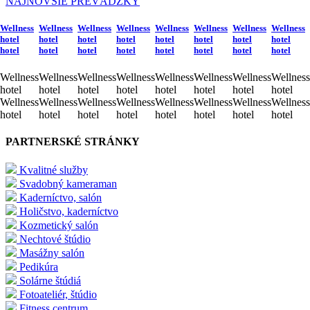
NAJNOVŠIE PREVÁDZKY
Wellness
Wellness
Wellness
Wellness
Wellness
Wellness
Wellness
Wellness
hotel
hotel
hotel
hotel
hotel
hotel
hotel
hotel
hotel
hotel
hotel
hotel
hotel
hotel
hotel
hotel
Wellness
Wellness
Wellness
Wellness
Wellness
Wellness
Wellness
Wellness
hotel
hotel
hotel
hotel
hotel
hotel
hotel
hotel
Wellness
Wellness
Wellness
Wellness
Wellness
Wellness
Wellness
Wellness
hotel
hotel
hotel
hotel
hotel
hotel
hotel
hotel
PARTNERSKÉ STRÁNKY
Kvalitné služby
Svadobný kameraman
Kaderníctvo, salón
Holičstvo, kaderníctvo
Kozmetický salón
Nechtové štúdio
Masážny salón
Pedikúra
Solárne štúdiá
Fotoateliér, štúdio
Fitness centrum