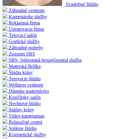
Svadobné štúdio
Záhradné centrum
Kamenárske služby
Reklamná firma
Upratovacia firma
Tetovací salón
Grafické služby
Záhradné potreby
Zoznam SBS
SBS, Súkromná bezpečnostná služba
Materská škôlka
Štúdia krásy
Tetovacie štúdio
Wellness centrum
Dámske kaderníctvo
Krajčírsky salón
Nechtové štúdio
Salóny krásy
Video kameraman
Relaxačné centrá
Solárne štúdio
Kozmetické služby