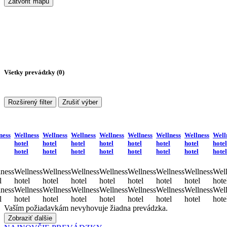
Zatvoriť mapu
Všetky prevádzky (
0
)
Rozširený filter
Zrušiť výber
ness
Wellness
Wellness
Wellness
Wellness
Wellness
Wellness
Wellness
Well
hotel
hotel
hotel
hotel
hotel
hotel
hotel
hotel
hotel
hotel
hotel
hotel
hotel
hotel
hotel
hotel
ness
Wellness
Wellness
Wellness
Wellness
Wellness
Wellness
Wellness
Well
l
hotel
hotel
hotel
hotel
hotel
hotel
hotel
hote
ness
Wellness
Wellness
Wellness
Wellness
Wellness
Wellness
Wellness
Well
l
hotel
hotel
hotel
hotel
hotel
hotel
hotel
hote
Vaším požiadavkám nevyhovuje žiadna prevádzka.
Zobraziť ďalšie