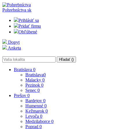
Pohrebníctva
sk
Prihlásiť sa
Pridať firmu
Obľúbené
Dopyt
Anketa
Hľadať (
)
Bratislava
0
Bratislava
0
Malacky
0
Pezinok
0
Senec
0
Prešov
0
Bardejov
0
Humenné
0
Kežmarok
0
Levoča
0
Medzilaborce
0
Poprad
0