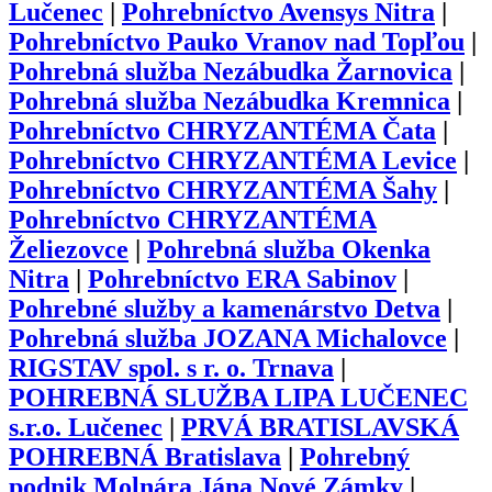
Lučenec
|
Pohrebníctvo Avensys Nitra
|
Pohrebníctvo Pauko Vranov nad Topľou
|
Pohrebná služba Nezábudka Žarnovica
|
Pohrebná služba Nezábudka Kremnica
|
Pohrebníctvo CHRYZANTÉMA Čata
|
Pohrebníctvo CHRYZANTÉMA Levice
|
Pohrebníctvo CHRYZANTÉMA Šahy
|
Pohrebníctvo CHRYZANTÉMA
Želiezovce
|
Pohrebná služba Okenka
Nitra
|
Pohrebníctvo ERA Sabinov
|
Pohrebné služby a kamenárstvo Detva
|
Pohrebná služba JOZANA Michalovce
|
RIGSTAV spol. s r. o. Trnava
|
POHREBNÁ SLUŽBA LIPA LUČENEC
s.r.o. Lučenec
|
PRVÁ BRATISLAVSKÁ
POHREBNÁ Bratislava
|
Pohrebný
podnik Molnára Jána Nové Zámky
|