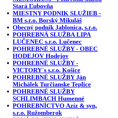
Stará Ľubovňa
MIESTNY PODNIK SLUŽIEB -
BM s.r.o. Borský Mikuláš
Obecný podnik Jablonica, s.r.o.
POHREBNÁ SLUŽBA LIPA
LUČENEC s.r.o. Lučenec
POHREBNÉ SLUŽBY - OBEC
HODEJOV Hodejov
POHREBNÉ SLUŽBY -
VICTORY`s s.r.o. Košice
POHREBNÉ SLUŽBY Ján
Michálek Turčianske Teplice
POHREBNÉ SLUŽBY
SCHLIMBACH Humenné
POHREBNÍCTVO Azíz & syn,
s.r.o. Ružomberok